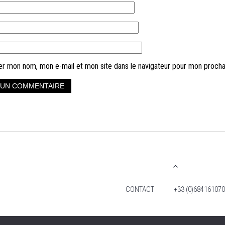
er mon nom, mon e-mail et mon site dans le navigateur pour mon proch
CONTACT
+33 (0)684161070
2026 TIM FOX -TOUS DROITS RÉSERVÉS. MENTIO