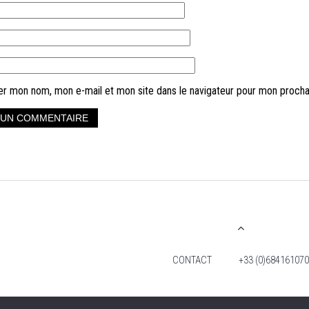
er mon nom, mon e-mail et mon site dans le navigateur pour mon proch
CONTACT
+33 (0)684161070
2026 TIM FOX -TOUS DROITS RÉSERVÉS. MENTIO