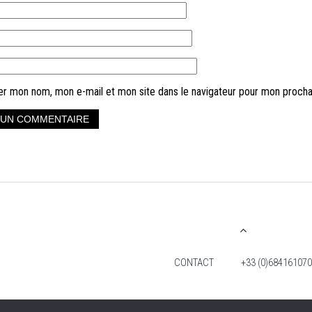
er mon nom, mon e-mail et mon site dans le navigateur pour mon proch
CONTACT
+33 (0)684161070
2026 TIM FOX -TOUS DROITS RÉSERVÉS. MENTIO