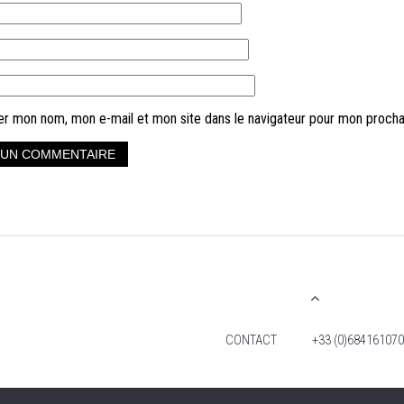
er mon nom, mon e-mail et mon site dans le navigateur pour mon proch
CONTACT
+33 (0)684161070
2026 TIM FOX -TOUS DROITS RÉSERVÉS. MENTIO