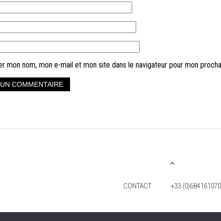
er mon nom, mon e-mail et mon site dans le navigateur pour mon proch
CONTACT
+33 (0)684161070
2026 TIM FOX -TOUS DROITS RÉSERVÉS. MENTIO