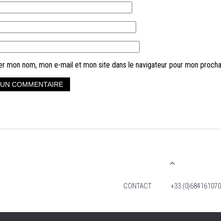
er mon nom, mon e-mail et mon site dans le navigateur pour mon proch
CONTACT
+33 (0)684161070
2026 TIM FOX -TOUS DROITS RÉSERVÉS. MENTIO