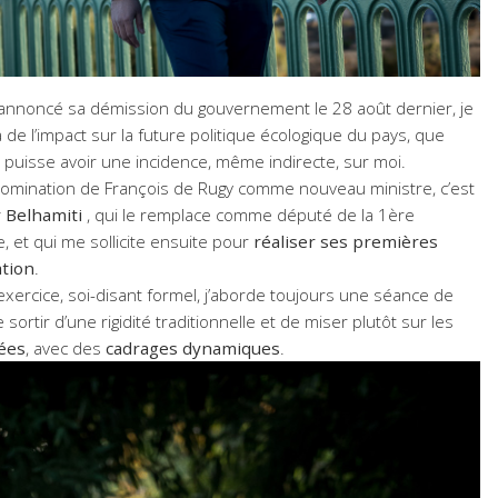
 annoncé sa démission du gouvernement le 28 août dernier, je
à de l’impact sur la future politique écologique du pays, que
e puisse avoir une incidence, même indirecte, sur moi.
nomination de François de Rugy comme nouveau ministre, c’est
 Belhamiti
, qui le remplace comme député de la 1ère
e, et qui me sollicite ensuite pour
réaliser ses premières
tion
.
n exercice, soi-disant formel, j’aborde toujours une séance de
e sortir d’une rigidité traditionnelle et de miser plutôt sur les
ées
, avec des
cadrages dynamiques
.