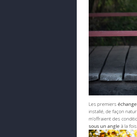
Les premiers
échange
installé, de façon natur
m’offraient des condit
sous un angle
à la foi