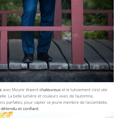
s
avec Mounir étaient
chaleureux
et le tutoiement s’est vite
elle. La belle lumière et couleurs vives de l’automne,
ions parfaites, pour capter ce jeune membre de l’assemblée,
s
détendu et confiant
.