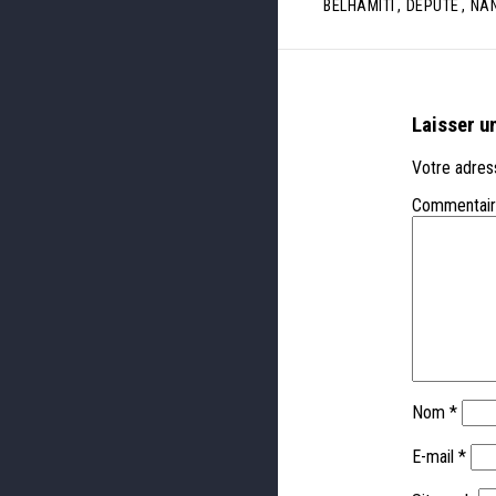
BELHAMITI
,
DÉPUTÉ
,
NA
Laisser u
Votre adress
Commentai
Nom
*
E-mail
*