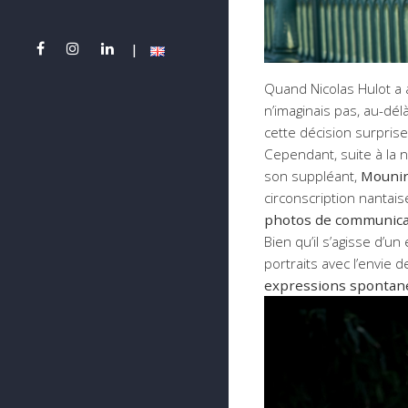
Quand Nicolas Hulot a
n’imaginais pas, au-dél
cette décision surpris
Cependant, suite à la 
son suppléant,
Mounir
circonscription nantais
photos de communica
Bien qu’il s’agisse d’u
portraits avec l’envie d
expressions spontan