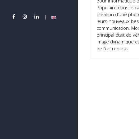
pour Informatique 
Populaire dans le c
création d’une pho
leurs nouveaux bes
communication. Mon
principal était de v
image dynamique et
de l’entreprise.