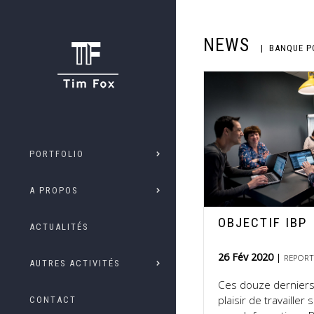
NEWS
BANQUE P
PORTFOLIO
A PROPOS
OBJECTIF IBP
ACTUALITÉS
26 Fév 2020
REPORT
AUTRES ACTIVITÉS
Ces douze derniers m
plaisir de travailler
CONTACT