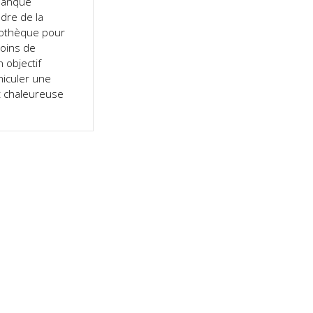
Banque
adre de la
tothèque pour
oins de
 objectif
éhiculer une
 chaleureuse